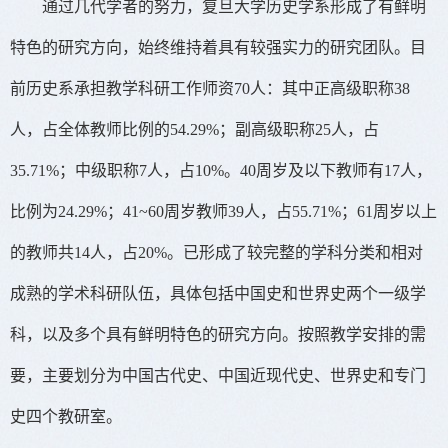
通过几代学者的努力，复旦大学历史学系形成了有鲜明
特色的研究方向，始终维持着具有较强实力的研究团队。目
前历史系承担教学科研工作师资70人：其中正高级职称38
人，占全体教师比例的54.29%；副高级职称25人，占
35.71%；中级职称7人，占10%。40周岁及以下教师有17人，
B
中国古代史教研室
巴兆祥
比例为24.29%；41~60周岁教师39人，占55.71%；61周岁以上
冯贤亮
韩昇
胡晓丹
的教师共14人，占20%。已形成了较完整的学科分类和相对
黄敬斌
黄桢
林志鹏
C
成熟的学术科研队伍，具体包括中国史和世界史两个一级学
曹南屏
陈晓伟
陈雁
陈真伟
陈晓伟
鲁西奇
巴兆祥
马孟龙
仇鹿鸣
邱轶皓
科，以及多个具有鲜明特色的研究方向。按照教学安排的需
王 兴
温海清
巫能昌
D
要，主要划分为中国古代史、中国近现代史、世界史和专门
徐 冲
余 蔚
张 良
戴海斌
邓志峰
董国强
邹振环
史四个教研室。