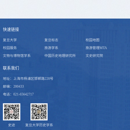
F
中国近现代史教研室
范彦雯
冯贤亮
林超超
刘平
姜义华
何爱国
皇甫秋实
戴海斌
G
快速链接
曹南屏
董国强
陈雁
高 晞
葛兆光
复旦大学
复旦标志
校园地图
苏 菲
孙 青
汪乾明
校园服务
旅游学系
旅游管理MTA
章 可
章 清
张仲民
H
文物与博物馆学系
中国历史地理研究所
文史研究院
赵兰亮
周 健
韩建汶
韩昇
何爱国
胡晓丹
联系我们
专门史教研室
皇甫秋实
黄敬斌
黄 艳
黄洋
地址：上海市杨浦区邯郸路220号
邓志峰
高 晞
葛兆光
邮编：200433
黄桢
姜鹏
刘小朦
钱文忠
电话：021-65642717
戎恒颖
王维江
J
世界史教研室
姜鹏
姜义华
金寿福
史迹
复旦大学历史学系
黄洋
金寿福
李宏图