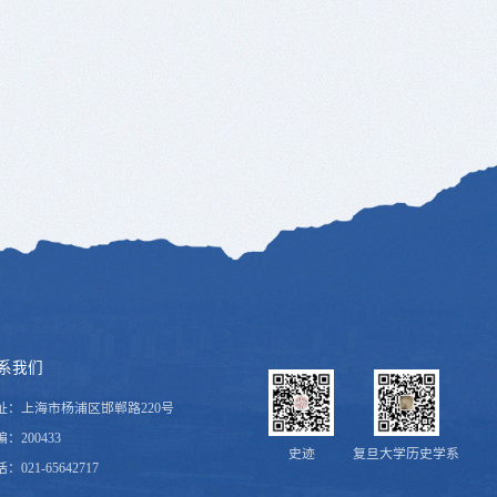
系我们
址：上海市杨浦区邯郸路220号
：200433
史迹
复旦大学历史学系
：021-65642717