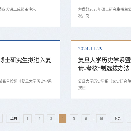
绩业务课二成绩备注朱
为做好2025年硕士研究生招
况，制...
2024-11-29
年博士研究生拟进入复
复旦大学历史学系暨
请-考核”制选拔办法
复试名单按照《复旦大学历史学系
复旦大学历史学系（文史研究院依
按照...
...
页
上页
下页
4
1
2
3
5
6
16