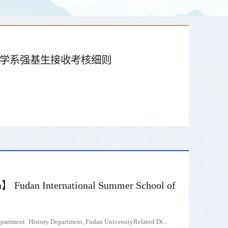
历史学系强基生接收考核细则
n】 Fudan International Summer School of
partment: History Department, Fudan UniversityRelated Di...