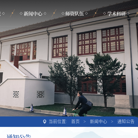
况
新闻中心
师资队伍
学术科研
新闻动态
在职教师
学术活动
通知公告
管理支撑
学术动态
荣休教师
最新著作
当前位置:
首页
>
新闻中心
>
通知公告
通知公告