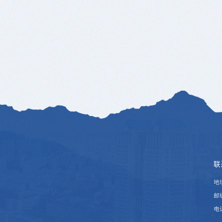
联
地
邮编
电话