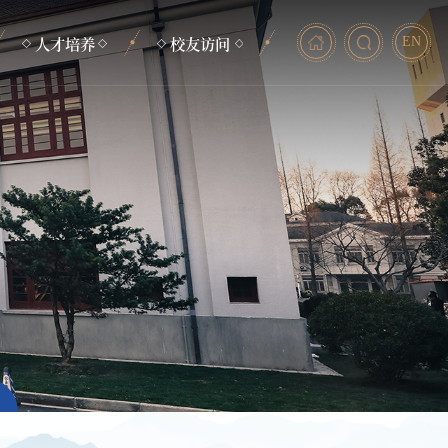
人才培养
校友访问
EN
本科生培养
毕业照
研究生培养
校友动态
非学历教育
助力发展