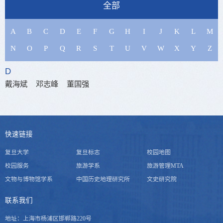
全部
A
B
C
D
E
F
G
H
I
J
K
L
M
N
O
P
Q
R
S
T
U
V
W
X
Y
Z
D
戴海斌
邓志峰
董国强
世界史教研室
李剑鸣
张巍
向荣
钱静怡
金寿福
王忠孝
吴晓群
欧阳晓莉
孙遇洲
顾云深
黄洋
周兵
吴刚
李宏图
陆启宏
夏洞奇
李思琪
孙科志
朱联壁
谈丽
许明杰
薛冰清
吴欣
商兆琦
洗若冰
快速链接
中国古代史教研室
复旦大学
复旦标志
校园地图
校园服务
旅游学系
旅游管理MTA
李剑鸣
张巍
向荣
钱静怡
金寿福
王忠孝
吴晓群
欧阳晓莉
孙遇洲
顾云深
文物与博物馆学系
中国历史地理研究所
文史研究院
黄洋
周兵
吴刚
李宏图
陆启宏
夏洞奇
李思琪
孙科志
朱联壁
谈丽
许明杰
薛冰清
吴欣
商兆琦
洗若冰
联系我们
中国近现代史教研室
地址：上海市杨浦区邯郸路220号