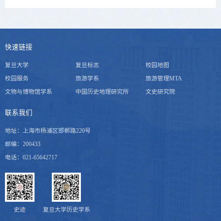
快速链接
复旦大学
复旦标志
校园地图
校园服务
旅游学系
旅游管理MTA
文物与博物馆学系
中国历史地理研究所
文史研究院
联系我们
地址：上海市杨浦区邯郸路220号
邮编：200433
电话：021-65642717
史迹
复旦大学历史学系