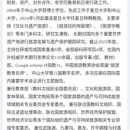
财务、资产、对外合作、非学历教育和日常行政工作。
2004年于中山大学获博士学位，先后工作于复旦大学和中山
大学，2024年5月起重返复旦大学任复旦特聘教授。 主要讲
授《文化与遗产旅游》、《旅游目的地管理》、《旅游学概
论》等多门本科生、研究生课程， 长期对国内多个重要世界
遗产地进行旅游发展与遗产保护跟踪研究。截止2023年底，
主持在研或完成国家基金6项，省部级科研项目4项，在国内
外权威学术期刊发表论文150余篇，出版专著3部， 教材2
部，Google scholar H指数31。中国旅游教育协会首届“旅游
教育名师”， 中山大学第八届教学名师， 多次应邀在国际国
内重要学术会议进行主题报告。
兼任教育部（教科文组织全国委员会）、文化和旅游部、国
家林草局、国家文物局等多个国家部委的遗产与可持续旅游
领域相关专业委员会专家委员。 兼任联合国教科文组织、国
际古迹遗址理事会、联合国旅游组织、世界自然保护联盟、
世界经济论坛等多个国际组织遗产与可持续旅游相关专业领
域专家委员。 兼任武陵源、九寨沟、黄龙、开平碉楼与村落