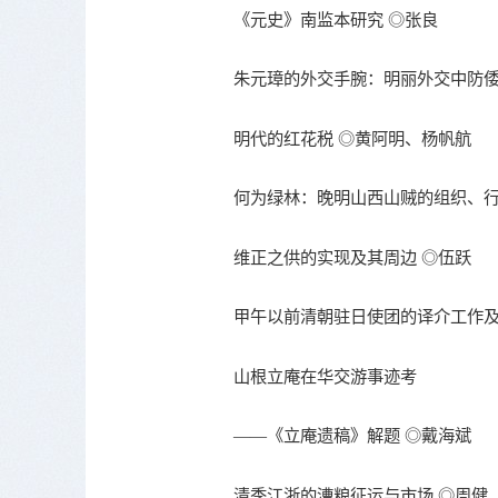
《元史》南监本研究 ◎张良
朱元璋的外交手腕：明丽外交中防倭
明代的红花税 ◎黄阿明、杨帆航
何为绿林：晚明山西山贼的组织、行
维正之供的实现及其周边 ◎伍跃
甲午以前清朝驻日使团的译介工作及
山根立庵在华交游事迹考
——《立庵遗稿》解题 ◎戴海斌
清季江浙的漕粮征运与市场 ◎周健