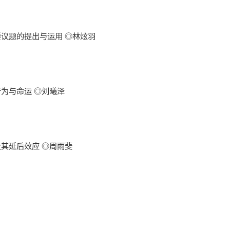
议题的提出与运用 ◎林炫羽
为与命运 ◎刘曦泽
其延后效应 ◎周雨斐