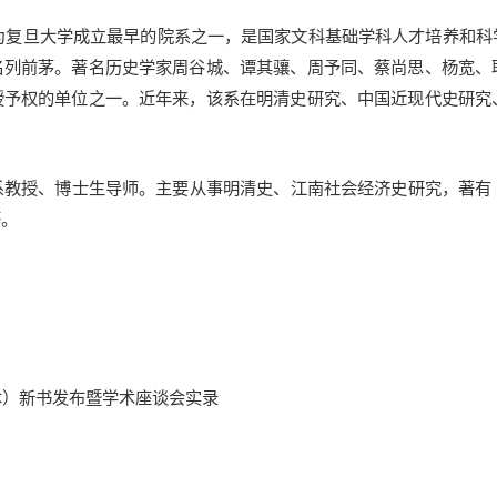
，为复旦大学成立最早的院系之一，是国家文科基础学科人才培养和
名列前茅。著名历史学家周谷城、谭其骧、周予同、蔡尚思、杨宽、
授予权的单位之一。近年来，该系在明清史研究、中国近现代史研究
系教授、博士生导师。主要从事明清史、江南社会经济史研究，著有
等。
本）新书发布暨学术座谈会实录