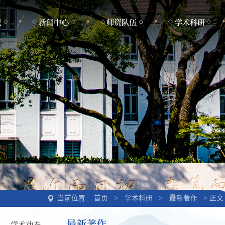
况
新闻中心
师资队伍
学术科研
新闻动态
在职教师
学术活动
通知公告
管理支撑
学术动态
荣休教师
最新著作
当前位置:
正文
首页
>
学术科研
>
最新著作
>
最新著作
学术动态