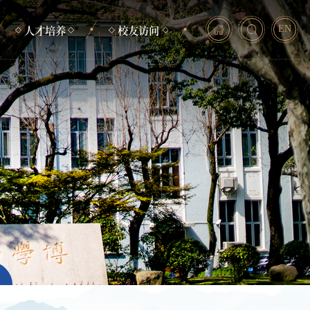
人才培养
校友访问
EN
本科生培养
毕业照
研究生培养
校友动态
非学历教育
助力发展