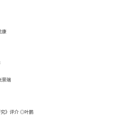
龙康
著
张景瑞
究》评介 ◎叶鹏