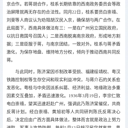
京合作。若蒋胡合作，桂系长期依靠的西南政务委员会等政
治屏障就再无存在的合法性。同月22日，桂系要员白崇禧、
刘斐等人商议认为劝阻胡汉民入京，确保胡与两广合作。在
此局面下，西南具体做法有三：一是在广州另立国民政府，
以抗日救国号召国人；二是西南脱离南京政府，形成地方割
据；三是臣服于蒋，与南京团结，一致对外。桂系与蒋矛盾
激化，为保存地盘、维持地方分权，倾向于推动西南共同反
蒋。
与此同时，陈济棠因币制改革受损、福建绥靖权、粤汉
铁路控制权等生存空间和现实利益冲突，与蒋介石的关系愈
发恶化。粤桂与中央因派系纠葛、经济利益、地缘政治多重
因素交互叠加，矛盾迅速激化。1936年3月19日，李宗仁致
电白崇禧，望其迅速赶赴广州，强调此乃陈济棠催促，共商
反蒋计划。经白崇禧、黄旭初等人共同研判陈氏反蒋决心
后，决定应由广西方面具体做法，整体而言就是政治上努力
进取，军事上攻势防御。孰料5月12日胡汉民突然离世，粤