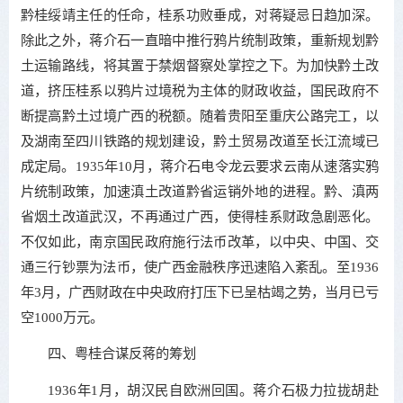
黔桂绥靖主任的任命，桂系功败垂成，对蒋疑忌日趋加深。
除此之外，蒋介石一直暗中推行鸦片统制政策，重新规划黔
土运输路线，将其置于禁烟督察处掌控之下。为加快黔土改
道，挤压桂系以鸦片过境税为主体的财政收益，国民政府不
断提高黔土过境广西的税额。随着贵阳至重庆公路完工，以
及湖南至四川铁路的规划建设，黔土贸易改道至长江流域已
成定局。1935年10月，蒋介石电令龙云要求云南从速落实鸦
片统制政策，加速滇土改道黔省运销外地的进程。黔、滇两
省烟土改道武汉，不再通过广西，使得桂系财政急剧恶化。
不仅如此，南京国民政府施行法币改革，以中央、中国、交
通三行钞票为法币，使广西金融秩序迅速陷入紊乱。至1936
年3月，广西财政在中央政府打压下已呈枯竭之势，当月已亏
空1000万元。
四、粤桂合谋反蒋的筹划
1936年1月，胡汉民自欧洲回国。蒋介石极力拉拢胡赴