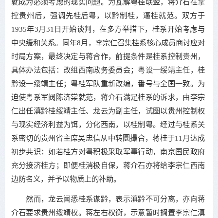
就成为必须考虑的现实问题。为瓦解粤桂联盟，蒋介石在掌
控贵州后，强调先桂后粤，以黔制桂，逼桂就范。双方于
1935年3月31日开始谈判，在多方举措下，桂系开始考虑与
中央缓和关系。同年8月，李宗仁召集桂系核心成员商讨应对
时局方案，最终决定与蒋合作，前提条件是桂系控制贵州，
具体办法包括：改组西南政务委员会；粤设一绥靖主任，桂
黔设一绥靖主任；粤桂军队重新改编，番号与全国一致。为
迫使粤系军阀陈济棠就范，蒋介石满足桂系的诉求，由李宗
仁出任滇黔桂绥靖主任、龙云为副主任，试图以贵州控制权
与现实经济利益为饵，分化西南，以桂制粤。经过与桂系关
系密切的贵州省主席吴忠信从中转圜撮合，蒋桂于11月达成
初步共识：如若桂方对粤积极采取军事行动，南京国民政府
充分接济桂方；即便桂消极自保，蒋介石亦将给李宗仁西南
边防名义，并予以物质上的补助。
然而，龙云闻悉桂系谋黔，表示滇黔不可分离，亦向蒋
介石要求贵州绥靖权。蒋左右权衡，示意暂时搁置李宗仁滇