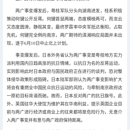
两广事变爆发后，粤桂军队分头向湖南进发，桂系积极
策动何键公开反蒋。何键首鼠两端，态度模棱两可，而龙云
又态度圆滑，静观其变，最终罗霖率中央军抵达衡阳，占取
先机，何键完全倒向南京，两广期待的滇湘响应局面并未出
现，遂于6月10日中止北上计划。
事变爆发后，日本外务省认为两广事变是粤桂地方实力
派利用国内日趋高涨的抗日情绪，以抗日为名的反蒋运动，
实则影响此时日本政府与国民政府正在进行的谈判，恐对整
体侵华政策形成阻碍。日本陆军部则认为两广事变影响扩大
将会有重燃全中国民众抗日运动的风险，与牵制南京政府这
一原初目标背道而驰。故而，日本反对两广的抗日旗号。此
外，英国驻华大使馆为维护其在华南利益，提示英国企业目
前与两广进行经济或商业上的往来都将是危险行为，无意介
入两广事变并有意与两广政府保持距离。