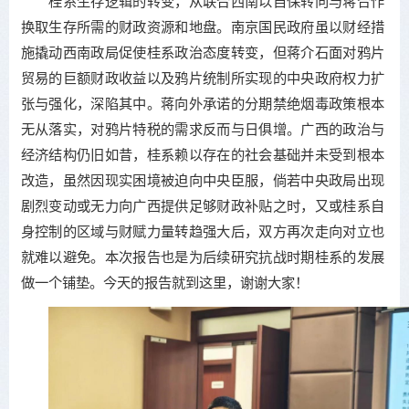
桂系生存逻辑的转变，从联合西南以自保转向与蒋合作
换取生存所需的财政资源和地盘。南京国民政府虽以财经措
施撬动西南政局促使桂系政治态度转变，但蒋介石面对鸦片
贸易的巨额财政收益以及鸦片统制所实现的中央政府权力扩
张与强化，深陷其中。蒋向外承诺的分期禁绝烟毒政策根本
无从落实，对鸦片特税的需求反而与日俱增。广西的政治与
经济结构仍旧如昔，桂系赖以存在的社会基础并未受到根本
改造，虽然因现实困境被迫向中央臣服，倘若中央政局出现
剧烈变动或无力向广西提供足够财政补贴之时，又或桂系自
身控制的区域与财赋力量转趋强大后，双方再次走向对立也
就难以避免。本次报告也是为后续研究抗战时期桂系的发展
做一个铺垫。今天的报告就到这里，谢谢大家！