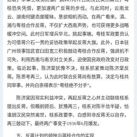
桂恐失凭借，更加速两广反蒋的步伐。与此同时，云南龙
云、湖南何键态度暧昧，意欲相机而动。在两广看来，滇、
湘与粤桂合作反蒋，不仅扩大西南声势，也可获得更多战略
缓冲空间。此时日军增兵华北，挑起事端。粤桂军政要员认
为可借蒋介石一贯的妥协政策举起反蒋大旗。此外，日本驻
广州领事馆武官臼田宽三积极鼓动粤桂合作反蒋，强调机不
可失，利用西南与南京对立关系，迫使国民政府改变对日政
策。临近起事，陈济棠犹豫不决，桂系抓紧策动陈济棠反
蒋。陈思考再三，认为此时联合反蒋尚有胜算，决定与桂共
同举事，并向白崇禧表示“粤桂绝不分手”。
陈济棠因现实利益冲突，再起反蒋之心并主动联络桂系
提出反蒋，但瞻前顾后、犹豫再三，桂系对陈半信半疑，恰
逢胡汉民突然离世，桂系政要李、白感到非反蒋无以自存，
再三鼓动下，最终两广事变于1936年6月爆发。
五、反蒋计划的顿挫与蒋桂合作的实现