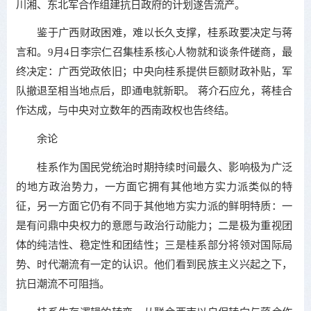
川湘、东北军合作组建抗日政府的计划遂告流产。
鉴于广西财政困难，难以长久支撑，桂系政要决定与蒋
言和。9月4日李宗仁召集桂系核心人物就和谈条件磋商，最
终决定：广西党政依旧；中央向桂系提供巨额财政补贴，军
队撤退至相当地点后，即通电就新职。 蒋介石应允，蒋桂合
作达成，与中央对立数年的西南政权也告终结。
余论
桂系作为国民党统治时期持续时间最久、影响极为广泛
的地方政治势力，一方面它拥有其他地方实力派类似的特
征，另一方面它仍有不同于其他地方实力派的鲜明特质：一
是有问鼎中央权力的意愿与政治行动能力；二是极为重视团
体的纯洁性、稳定性和团结性；三是桂系部分将领对国际局
势、时代潮流有一定的认识。他们看到民族主义兴起之下，
抗日潮流不可阻挡。