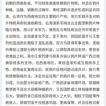
初期的西南各省，不仅财政高度依赖鸦片特税，并且在鸦片
种植、运输、销售的过程中，粤桂滇黔亦逐步形成利益共同
体。云贵作为西南地区的主要鸦片产地，地方军政开支对鸦
片特税具有较高依赖性。云南滇系军阀龙云全面垄断鸦片种
植与销售，用以扩充军力，故而在与粤桂政治合作中常居于
主动地位，且态度变化不定。至于贵州，则因犹国才与王家
烈的混战而长期陷于混乱局面，双方为获得军事优势，竞相
向粤桂让渡部分鸦片税收利益，以换取其政治支持，粤桂坐
收渔翁之利。其中王家烈便与桂系许诺以鸦片转道广西过境
换取桂系的支持。在西南地区，粤桂逐渐形成互相依存之
势，经两省反复商议后，就鸦片征税问题达成共识，施行粤
桂禁烟联络办法，决定对运往两广的鸦片统一征税，按比例
分成，分出部分利益给广西。广西因该省地理环境、禁烟政
策导致不适合大规模种植鸦片，又因滇黔烟土转桂输粤数量
巨大，禁烟罚金已成桂系财政收入之大宗。相较于田赋等传
统收入，禁烟罚金不仅税源巩固、更具保障，并且征税对象