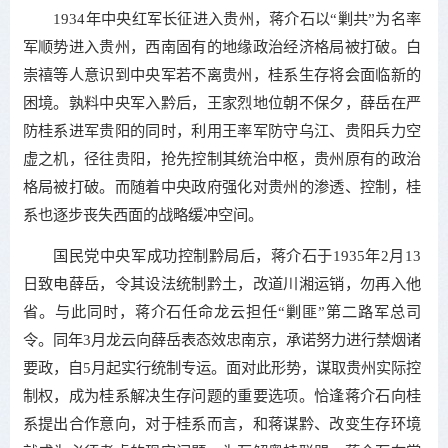
1934年中央红军长征进入贵州，蒋介石以“剿共”为名率
军顺势进入贵州，西南固有的地缘政治经济格局被打破。白
崇禧等人意识到中央军若不离贵州，桂系生存将会面临新的
困境。孰料中央军入黔后，王家烈地位朝不保夕，薛岳在严
防桂系进军贵阳的同时，利用王率军防守乌江、贵阳兵力空
虚之机，径往贵阳，抢先控制其统治中枢，贵州原有的政治
格局被打破。而随着中央政府强化对贵州的渗透、控制，桂
系也逐步丧失西面的战略缓冲空间。
国民党中央军成功控制黔局后，蒋介石于1935年2月13
日致电薛岳，令其设法统制黔土，改道川湘运销，勿再入他
省。与此同时，蒋介石任命龙云担任“剿匪”第二路军总司
令。同年3月龙云向薛岳表态效忠南京，承诺努力进行禁烟诸
要政，自5月起实行统制专运。面对此形势，谋取贵州实际控
制权，成为桂系解决生存问题的重要选项。恰逢蒋介石向桂
系提出合作意向，对于桂系而言，和蒋谋黔、改变生存环境