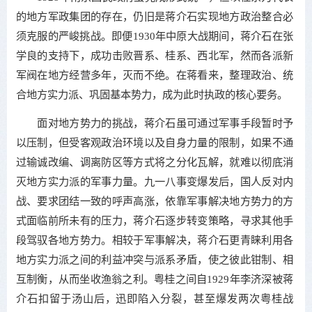
的地方军政集团的存在，仍旧是蒋介石实现地方政治整合必
须克服的严峻挑战。即便1930年中原大战期间，蒋介石在张
学良的支持下，成功击败晋系、桂系、西北军，然而各派新
军阀在地方经营多年，灭而不绝。在蒋看来，整理政治、统
合地方实力派、巩固基本势力，成为此时执政的核心要务。
面对地方势力的挑战，蒋介石虽可通过军事手段暂时予
以压制，但受客观政治环境以及自身力量的限制，如果不通
过输诚改编、调离防区等方式将之分化瓦解，就难以彻底消
灭地方实力派的军事力量。九一八事变爆发后，国人反对内
战、要求团结一致的呼声高涨，依靠军事解决地方势力的方
式面临前所未有的压力，蒋介石逐步转变策略，寻求其他手
段驾驭各地方势力。相较于军事解决，蒋介石更青睐利用各
地方实力派之间的利益冲突与派系矛盾，使之彼此钳制、相
互制衡，从而坐收渔翁之利。粤桂之间自1929年李济深被蒋
介石扣留于汤山后，迅即陷入分裂，甚至爆发两次粤桂战