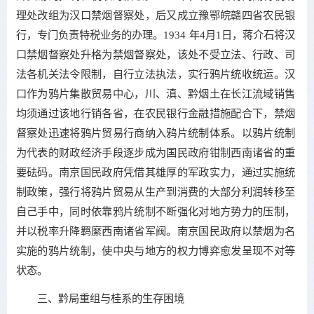
理处改组为汉口禁烟督察处，后又成立豫鄂皖赣四省农民银
行，专门负责特税业务的办理。1934 年4月1日，蒋介石将汉
口禁烟督察处升格为禁烟督察处，该处不受立法、行政、司
法各机关法令限制，自行立法执法，实行鸦片统收统运。汉
口作为鸦片集散贸易中心，川、滇、黔烟土在长江流域销售
均须通过该地行销各省，在农民银行金融措施配合下，禁烟
督察处迅速将鸦片贸易行商纳入鸦片统制体系。以鸦片统制
为代表的财政经济手段逐步成为国民政府钳制西南诸省的重
要砝码。南京国民政府凭借其雄厚的军政实力，通过实施统
制政策，强行将鸦片贸易从生产到消费的大部分利润转移至
自己手中，同时依靠鸦片统制不断强化对地方势力的压制，
并以税率升降羁縻西南诸省军阀。南京国民政府以禁烟为名
实施的鸦片统制，使中央与地方的权力博弈愈发呈现不对等
状态。
三、黔局重组与桂系的生存困境