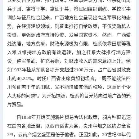
以充实自卫力量、推行政令。在军事建设方面，桂系提出寓
兵于团、寓将于学、寓征于募，将民团组织训练、学校军事
训练与征兵结合起来，广西地方社会呈现出高度军事化的态
势。在经济建设领域，则着重推行自给政策，不仅奖励私人
投资，更强调政府直接投资、发展国家资本。然而，广西僻
处边陲，地方贫瘠，财政来源极为有限，桂系依靠田赋等税
入难以维持地方政府有效运转，加之桂系大肆推行地方建
设，整军备武、扩充兵源，对财政收入的需求急剧上升。例
如1933年桂系军队各项开支超过2100万元，占广西省财政支
出的40.24%。时任广西省主席黄旭初坦言，“既不能效法四
川预征若干年的田赋，又不能增加其他的税项，这真是个令
人头疼的问题”。为开拓饷源，桂系将目光转向过境广西的鸦
片贸易。
自1858年开始实施鸦片贸易合法化政策，鸦片种植迅速
在国内各地泛滥，以西南诸省为甚，贵州种烟之区约占全省
2/3，云南产烟之盛更是倍于他省。正因如此，20世纪30年代