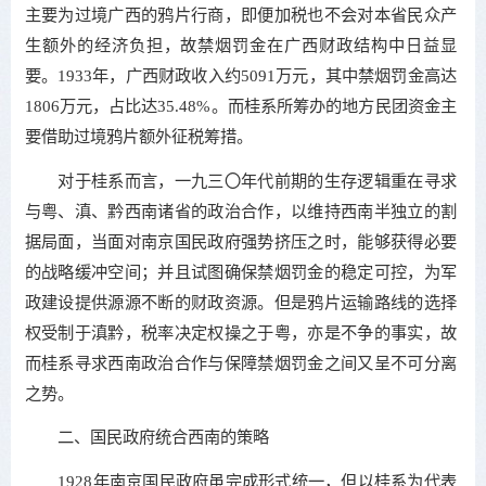
主要为过境广西的鸦片行商，即便加税也不会对本省民众产
生额外的经济负担，故禁烟罚金在广西财政结构中日益显
要。1933年，广西财政收入约5091万元，其中禁烟罚金高达
1806万元，占比达35.48%。而桂系所筹办的地方民团资金主
要借助过境鸦片额外征税筹措。
对于桂系而言，一九三〇年代前期的生存逻辑重在寻求
与粤、滇、黔西南诸省的政治合作，以维持西南半独立的割
据局面，当面对南京国民政府强势挤压之时，能够获得必要
的战略缓冲空间；并且试图确保禁烟罚金的稳定可控，为军
政建设提供源源不断的财政资源。但是鸦片运输路线的选择
权受制于滇黔，税率决定权操之于粤，亦是不争的事实，故
而桂系寻求西南政治合作与保障禁烟罚金之间又呈不可分离
之势。
二、国民政府统合西南的策略
1928年南京国民政府虽完成形式统一，但以桂系为代表