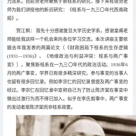
力派系。目前贺老师聚焦于新桂系的研究，接下来有请贺老
师为我们讲授他的新近研究：《桂系与一九三〇年代西南政
局》。
贺江枫： 首先十分感谢复旦大学历史学系，感谢皇甫老
师能给我这样一个机会来向各位学习交流。本次讲座主要依
据去年我发表的两篇论文（《财政困局下桂系的生存逻辑
(1931—1936)》、《地缘政治与利益冲突：桂系与两广事
变》），聚焦新桂系在一九三〇年代的政治活动。1936年6
月的两广事变，学界已有很多精深研究，参与事变的当事人
也留有很多回忆录。例如李宗仁的回忆录曾提及两广事变的
经过。李宗仁在回忆录中宣称自己为了防止陈济棠在事变中
做出过激行为而不得已加入。似乎在李氏叙事中，两广事变
的发动者是陈济棠而非桂系政要。