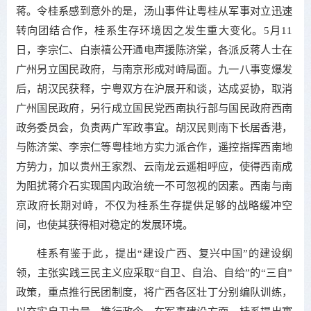
蒋。令桂系感到意外的是，汤山事件让粤桂从军事对立迅速
转向团结合作，桂系生存环境因之发生重大变化。5月11
日，李宗仁、白崇禧公开通电声援陈济棠，各派反蒋人士在
广州另立国民政府，与南京形成对峙局面。九一八事变爆发
后，胡汉民获释，宁粤双方在沪展开和谈，达成妥协，取消
广州国民政府，另行成立国民党西南执行部与国民政府西南
政务委员会，负责两广军政事宜。胡汉民则南下长居香港，
与陈济棠、李宗仁等粤桂地方实力派合作，遥控指挥西南地
方势力，加以贵州王家烈、云南龙云遥相呼应，使得西南成
为阻扰蒋介石实现国内政治统一不可忽视的因素。西南与南
京政府长期对峙，不仅为桂系生存提供足够的战略缓冲空
间，也使其获得相对稳定的发展环境。
桂系有鉴于此，提出“建设广西、复兴中国”的建设纲
领，主张实践三民主义应采取“自卫、自治、自给”的“三自”
政策，重点推行民团制度，将广西各区壮丁分别编队训练，