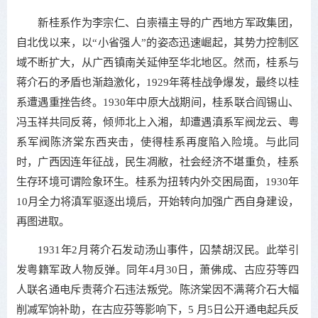
新桂系作为李宗仁、白崇禧主导的广西地方军政集团，
自北伐以来，以“小省强人”的姿态迅速崛起，其势力控制区
域不断扩大，从广西镇南关延伸至华北地区。然而，桂系与
蒋介石的矛盾也渐趋激化，1929年蒋桂战争爆发，最终以桂
系遭遇重挫告终。1930年中原大战期间，桂系联合阎锡山、
冯玉祥共同反蒋，倾师北上入湘，却遭遇滇系军阀龙云、粤
系军阀陈济棠东西夹击，使得桂系再度陷入险境。与此同
时，广西因连年征战，民生凋敝，社会经济不堪重负，桂系
生存环境可谓险象环生。桂系为扭转内外交困局面，1930年
10月全力将滇军驱逐出境后，开始转向加强广西自身建设，
再图进取。
1931年2月蒋介石发动汤山事件，囚禁胡汉民。此举引
发粤籍军政人物反弹。同年4月30日，萧佛成、古应芬等四
人联名通电斥责蒋介石违法叛党。陈济棠因不满蒋介石大幅
削减军饷补助，在古应芬等影响下，5 月5日公开通电起兵反