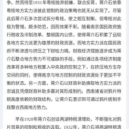
争。然而待至1931年粤桂抛弃前嫌、联合反蒋，蒋介石依靠
粤桂地方实力派彼此钳制的政治策略也就无从实现了。尽管
此后蒋介石多次尝试拆分粤桂，使之相互制衡，但粤桂对此
极为警惕，颇多防范，因而效果不彰。随着南京国民政府施
行税收及币制改革、整顿国内公债，使得蒋介石积累了远较
各地方实力派更为雄厚的财政资源。而地方实力派在国民政
府不断渗透与挤压之下财枯力竭。财政经济措施逐步成为蒋
介石整合地方势力不可或缺的手段。例如通过各项经济制度
改革将多种地方税置入中央政府控制之下，在挤压地方生存
空间的同时，使得南京与地方控制的财政资源处于更加不平
衡的状态。另一方面，蒋介石以财政补助换取地方实力派的
忠诚且凭借财政补助多寡对其形成制约。西南诸省对鸦片特
税高度依赖的财政结构，让蒋介石意识到可通过鸦片统制手
段整合西南地方势力。
早在1928年蒋介石创设两湖特税清理处，不断强化对鸦
片贸易的控制和税收的汲取。1932年，蒋介石将两湖特税清