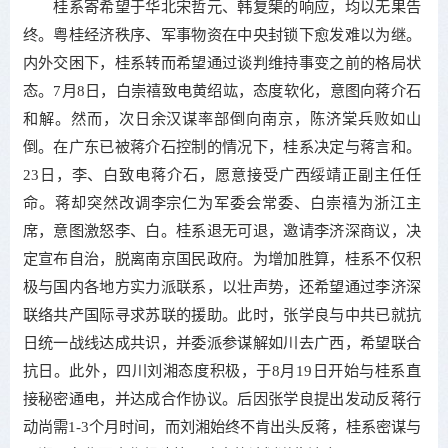
桂系寄希望于华北宋哲元、韩复榘的响应，均以无果告
终。粤桂经济秩序、军事物资在中央封锁下愈发难以为继。
内外交困下，桂系转而希望通过谈判维持事变之前的格局状
态。7月8日，白崇禧致电黄绍竑，态度软化，意图向蒋介石
和解。然而，次日余汉谋率部倒向南京，陈济棠兵败如山
倒。在广东已被蒋介石控制的情况下，桂系决定与蒋言和。
23日，李、白致电蒋介石，愿意接受广西绥靖正副主任任
命。蒋却突然改调李宗仁为军委会常委、白崇禧为浙江主
席，意图激怒李、白。桂系退无可退，邀请李济深商议，决
定宣布自治，脱离南京国民政府。为增加胜算，桂系不仅积
极与国内各地方实力派联系，以壮声势，还希望通过李济深
联络共产国际寻求苏联的援助。此时，张学良与中共已就抗
日统一战线达成共识，并委派参谋解如川去广西，希望联合
抗日。此外，四川刘湘态度积极，于8月19日开始与桂系直
接秘密通电，并达成合作协议。后因张学良提出发动反蒋行
动尚需1-3个月时间，而刘湘始终不肯出头反蒋，桂系密谋与