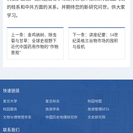
的桂系和中共方面的关系，并期待您的新研究问世，供大家
学习。
上一条：
金鸡纳树、除虫
下一条：
讲座纪要：14世
菊与甘草：全球史视野下
纪英格兰谷物市场的囤积
近代中国药用作物的“作物
与投机
景观”
快速链接
复旦大学
复旦标志
校园地图
校园服务
旅游学系
旅游管理MTA
文物与博物馆学系
中国历史地理研究所
文史研究院
联系我们