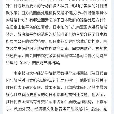
针？日方政治要人的行动在多大程度上影响了美国的对日赔
款政策？日方的赔偿处理机构又是如何执行中间赔偿等具体
的赔偿计划？有哪些因素影响了日本政府的赔偿处理方针？
在旧金山和平条约签署后，日本如何与东南亚国家进行赔偿
谈判、解决和平条约遗留的赔偿问题？她主要介绍了日本政
府层面公开的赔偿档案，即日本外交史料馆藏赔偿档案、国
立公文书馆藏旧大藏省在外财产调查、同盟国财产、被劫物
归还档案，国会图书馆宪政资料室藏盟军总司令部民间财产
管理局（CPC）赔偿财产科档案。
南京邮电大学经济学院助理教授牟立邦围绕《驻日代表
团与战后对日索赔和劫物归还》展开报告，他指出目前关于
驻日代表团研究有限、效果不彰，且忽略或简化了其中最为
核心且具有历史意义的对日索赔和劫物归还议题。他表示，
驻日代表团是富有外交和军事占领性质的运作机构，下辖军
事、政治外交、经济和文化教育等四组及秘书、后勤、副