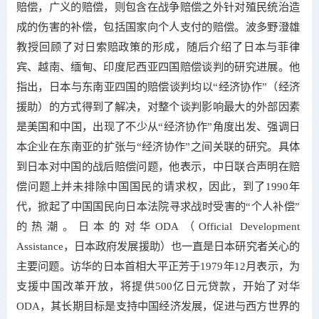
赔偿，广义的赔偿，则包含在战争赔偿之外针对殖民统治造
成的伤害的补偿，包括国家向个人支付的赔偿。波多野澄雄
教授回顾了对日索赔政策的形成，随后介绍了日本与菲律
宾、越南、缅甸、印度尼西亚四国赔偿谈判的研究进展。他
指出，日本与东南亚四国的赔偿谈判均以“经济协作”（经济
援助）的方式得到了解决，对整个谈判影响最大的外部因素
是美国和中国，出现了不少从“经济协作”角度出发、强调日
本企业在东南亚的扩张与“经济协作”之间关联的研究。具体
到日本对中国的战后赔偿问题，他表示，中日联合声明在赔
偿问题上并未排除中国国民的请求权，因此，到了1990年
代，掀起了中国国民向日本法院寻求战时受害的“个人补偿”
的热潮。日本的对华ODA（Official Development
Assistance，日本政府发展援助）也一直是日本研究者关心的
主要问题。访华的日本首相大平正芳于1979年12月表示，为
支援中国改革开放，将提供500亿日元贷款，开始了对华
ODA，其长期目标是支持中国经济发展，促进与西方世界的