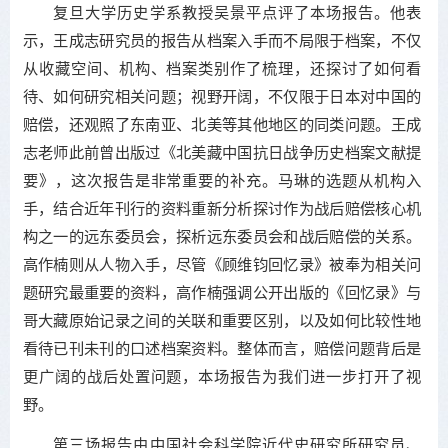
复旦大学历史学系教授吴景平点评了本场报告。他表
示，王成志研究员的报告从档案入手而不局限于档案，不仅
从收藏空间、机构、档案类别作了梳理，还探讨了如何看
待、如何研究相关问题；视野开阔，不仅限于日本对中国的
赔偿，还观照了东南亚、北美等其他地区的同类问题。王成
志老师此前曾出版过《北美藏中国抗日战争历史档案文献提
要》，这次报告是非常重要的补充。马琳的选题从机构入
手，结合近年刊行的资料重新分析探讨作为战后赔偿核心机
构之一的远东委员会，探析远东委员会和战后赔偿的关系。
高作楠则从人物入手，尽管《顾维钧回忆录》被奉为相关问
题研究最重要的资料，高作楠强调公开出版的《回忆录》与
哥大藏原始记录之间的关联和重要区别，以及如何比较性地
看待已刊未刊的口述档案资料。整体而言，赔偿问题背后是
更广阔的战后处置问题，本场报告为我们进一步打开了视
野。
第三场报告由中国社会科学院近代史研究所研究员、