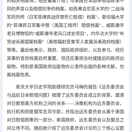
的相关档案等。他还着重介绍了与美国日本战争赔偿政策不
同的声音以及赔偿抗争的档案，如西弗吉尼亚大学的“二战海
军药剂师（日军菲律宾战俘营死亡赔偿）档案”，斯坦福大学
的“菲律宾日军集中营（美国工程师）赔偿档案”，威斯康辛
老兵博物馆的“威斯康辛老兵口述史项目”，内华达大学的“布
劳迪诉美国案档案”（美核辐射受害军人家属诉美政府档案）
等等。最后他表示，政府、国际政府组织，以及参与、经历
其事的官员档案自然重要，但还应重视当时或随后的政府出
版物，特别是美国政府出版物办公室所出版的各种文献，也
属档案性质。
南京大学历史学院助理研究员马琳的报告《远东委员会
与战后日本赔偿问题》梳理了远东委员会成立的背景，厘清
对日索赔美方机构之间的关系——决策机构为远东委员会，
执行机构则是盟军总司令部；并指出远东委员会从属于美国
对日赔偿政策的一部分，美国政府、远东委员会以及盟总之
间立场不同。随后她介绍了远东委员会讨论的三个核心议题