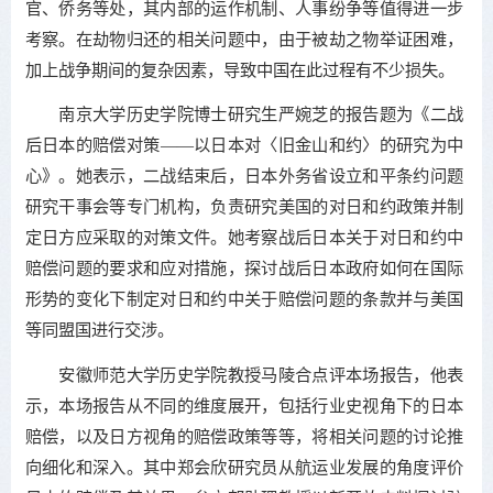
官、侨务等处，其内部的运作机制、人事纷争等值得进一步
考察。在劫物归还的相关问题中，由于被劫之物举证困难，
加上战争期间的复杂因素，导致中国在此过程有不少损失。
南京大学历史学院博士研究生严婉芝的报告题为《二战
后日本的赔偿对策——以日本对〈旧金山和约〉的研究为中
心》。她表示，二战结束后，日本外务省设立和平条约问题
研究干事会等专门机构，负责研究美国的对日和约政策并制
定日方应采取的对策文件。她考察战后日本关于对日和约中
赔偿问题的要求和应对措施，探讨战后日本政府如何在国际
形势的变化下制定对日和约中关于赔偿问题的条款并与美国
等同盟国进行交涉。
安徽师范大学历史学院教授马陵合点评本场报告，他表
示，本场报告从不同的维度展开，包括行业史视角下的日本
赔偿，以及日方视角的赔偿政策等等，将相关问题的讨论推
向细化和深入。其中郑会欣研究员从航运业发展的角度评价