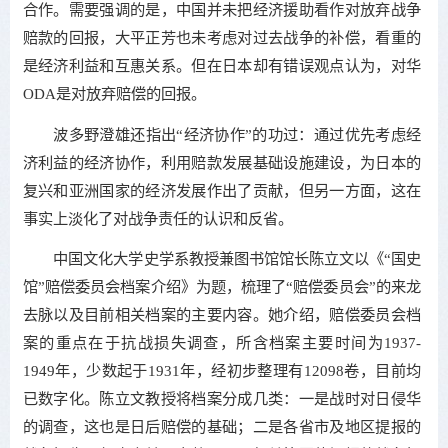
合作。需要强调的是，中国并未把经济援助看作对放弃战争
赔款的回报，大平正芳也未考虑对过去战争的补偿，看重的
是经济利益和互惠关系。但在日本却有错误观点认为，对华
ODA是对放弃赔偿的回报。
波多野澄雄还指出“经济协作”的功过：通过优先考虑经
济利益的经济协作，利用赔款发展基础设施建设，为日本的
复兴和亚洲国家的经济发展作出了贡献，但另一方面，这在
事实上淡化了对战争责任的认识和反省。
中国文化大学史学系教授兼图书馆馆长陈立文以《“国史
馆”赔偿委员会档案介绍》为题，梳理了“赔偿委员会”的来龙
去脉以及目前相关档案的主要内容。她介绍，赔偿委员会档
案的重点在于抗战损失调查，所含档案主要时间为1937-
1949年，少数起于1931年，经初步整理有12098卷，目前均
已数字化。陈立文教授将档案分成几类：一是战时对日侵华
的调查，这也是日后赔偿的基础；二是各省市及地区提报的