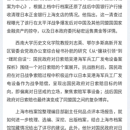
案为中心》，根据上档中行档案还原了战后中国银行沪行接
收清理日本正金银行上海支店的情况。他指出，这一清查过
程曝光了该行在太平洋战争爆发后对中国及其他同盟国国家
金融资产的掠夺，以及日本政府委托秘密运售黄金等详情。
西南大学历史文化学院教授刘志英、鄂尔多斯高新开发
区管委会党政办公室综合秘书孙航的研究《从“攘袂引领”到
“蹉跎自误”：国民政府对日索赔吴港海军兵工厂发电设备案
探析》围绕一个对日索赔的个案展开。抗战胜利后，国民政
府在对日战争索赔过程中积极运作以日本吴港海军兵工厂发
电设备作为战争赔偿，呈现出国民政府对日索赔目标的转
向，即偏离对日惩戒的立场，聚焦索赔军事设备；战后国民
政府对日索赔也最终演变成了同盟国之间的复杂博弈。
上海市档案馆整理编目部副主任何品点评本场报告，就
如何进一步梳理、选编、深挖、出版档案，结合上海市档案
馆馆藏情况给出了详尽的建议。此外，他针对国民政府对日