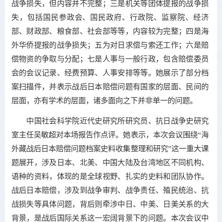
战争损失，但内容并不完整；三是机关等团体提报的战争损
失，包括国民参政会、国民政府、行政院、监察院、经济
部、财政部、粮食部、社会部等等，内容较为完整；四是海
外华侨提报的战争损失；五为对日求偿与索还工作；六是赔
偿物资的争取与分配；七是人事与一般行政，包含赔偿委员
会的会议记录、经费预算、人事安排等等。她展示了部分档
案扫描件，并表示战后日本赔偿问题有国家的层面、民间的
层面，亦有学术的层面，诸多面向之下并非单一的问题。
中国社会科学院近代史研究所研究员、抗日战争史研究
室主任吴敏超对本场报告作点评。她表示，本次会议围绕“海
外藏战后日本赔偿问题档案史料收集整理和研究”这一重大课
题展开，涉及日本、北美、中国大陆及台湾地区不同机构、
语种的资料，体现的是全球视野、扎实的史料和团队协作。
战后日本赔偿，涉及到战争审判、战争责任、殖民统治、抗
战损失等具体问题，背后则牵涉中日、中美、日美关系的大
背景，是战后国际关系这一宏阔背景下的问题。本次会议中