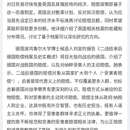
对日贸易尽快恢复英国及其殖民地的经济，赔偿政策即基于
这一态度制定。英国反对鲍莱计划、反对拆迁赔偿，认为应
当首先设定日本的经济水平标准再讨论赔偿总额，同时希望
英联邦获取更多份额。他详细介绍了英国相关档案的收藏和
分布情况，讨论了基于档案可以深化研究的方向。
德国波鸿鲁尔大学博士候选人刘宜的报告《二战结束后
德国赔偿档案及史实概述》将目光投向战后的德国，介绍了
德国对战胜国的赔偿，以及对纳粹受害人的主动赔偿。她表
示，二战后德国的赔偿对象从国家扩大到个人（“受害者赔
偿”），后者是现代意义上的赔偿，不仅覆盖更多人群，也标
志着德国对战争罪责有更深刻的认识。赔偿方式从被动的实
物赔偿，到对受害者的主动货币赔偿，赔偿主体从政府/纳税
人到企业，这其中既有外交智慧，也有历史担当，既有人道
主义关怀，也体现了受害者群体寻求正义的执着。更值得一
提的是不断规范和完善的受害者赔偿相关法律，为公正赔偿
和诚恳致歉提供了基础，为持久的和平提供可能。