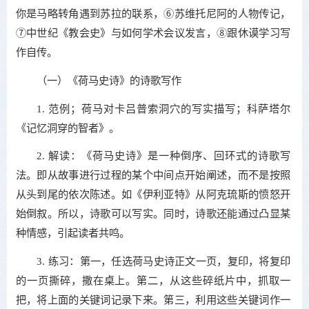
你是马略转角遇到苏拉的联系，⑥苏维托尼阿的人物传记，
⑦中世纪《教会史》与如何学术会议发言，⑧跟休谟学习写
作自传。
（一）《荷马史诗》的诗歌写作
1. 范例；荷马对卡吕普索洞穴的写实描写；科萨塔尔
《记忆洞穿的智者》。
2. 解读：《荷马史诗》是一种倒序、回环式的诗歌写
法。即从故事进行过程的某个中间点开始阐述，而不是按照
从头到尾的依次陈述。如《伊利亚特》从阿克琉斯的愤怒开
始倒叙。所以，诗歌可以写实。同时，诗歌还能通过凸显某
种情感，引起读者共鸣。
3. 练习：第一，任选荷马史诗正文一页，复印，将复印
的一页撕碎，撒在桌上。第二，从这些碎纸片中，抓取一
把，将上面的关键词记录下来。第三，利用这些关键词作一