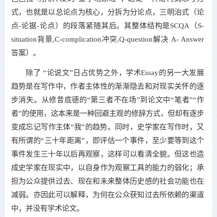
式，也就是以总论点为核心，分拆为分论点，三明治式（论
点-论据-论点）的段落紧随其后。其整体结构是SCQA（S-
situation背景,C-complication冲突,Q-question解决 A- Answer
答案）。
除了 “论说文”日占优势之外，学术Essay的另一大发展
趋势是在写作中，作者主体性的渐渐隐去和对现实关怀的逐
步消失。从修昔底德的“第三者不在场”到论文中“笔者”“作
者”的使用，这本来是一种回避主观的修辞方式，但却有逐步
变成忘记写作主体“我”的趋势。同时，史学家在写作时，又
有所谓的“三十年距离”，即评估一个事件，至少要等到这个
事件发生三十年以后再观察，这样可以看清全貌。但这也造
成史学家在现实中，以自身作为观察工具的能力的弱化；承
担为公众提供过去、现在和未来整体历史感的社会功能也在
减弱。亦因此可以解释，为何在公众获知过去所依赖的渠道
中，并没有学术论文。