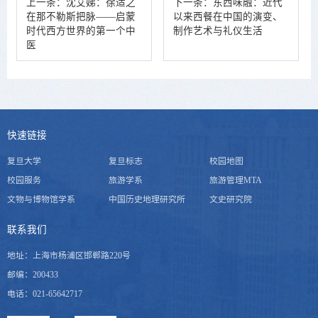
上一条：
沈艾娣：徐适之
下一条：
东西味融：近代
在那不勒斯把脉——启蒙
以来西餐在中国的演变、
时代西方世界的第一个中
制作艺术与礼仪生活
医
快速链接
复旦大学
复旦标志
校园地图
校园服务
旅游学系
旅游管理MTA
文物与博物馆学系
中国历史地理研究所
文史研究院
联系我们
地址：上海市杨浦区邯郸路220号
邮编：200433
电话：021-65642717