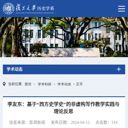
学术动态
当前位置:
正文
首页
>
学术科研
>
学术动态
>
李友东：基于“西方史学史”的非虚构写作教学实践与
理论反思
信息来源：澎湃新闻
发布日期：2024-04-12
点击数：
314