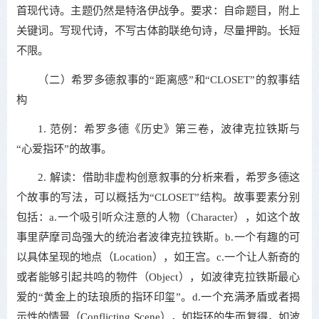
首现代诗。主题仍然是特洛伊战争。要求：自命题目，附上
关键词。写现代诗，不写古体韵联绝句诗，尽量押韵。长短
不限。
（二）希罗多德叙事的“距离感”和“CLOSET”的叙事结
构
1. 范例：希罗多德《历史》第三卷，波律克拉铁斯与
“心爱指环”的故事。
2. 解读：借助非虚构创意叙事的分析来看，希罗多德这
个故事的写法，可以概括为“CLOSET”结构。故事要素分别
包括：a.一个吸引听众注意的人物（Character），如这个故
事里萨摩司岛强大的统治者波律克拉铁斯。b.一个有趣的可
以具体呈现的地点（Location），如王宫。c.一个让人新奇的
或者能够引起共鸣的物件（Object），如波律克拉铁斯最心
爱的“黄金上的珐琅质的指环印玺”。d.一个充满矛盾或者揭
示性的情景（Conflicting Scene），如指环的失而复得，如波