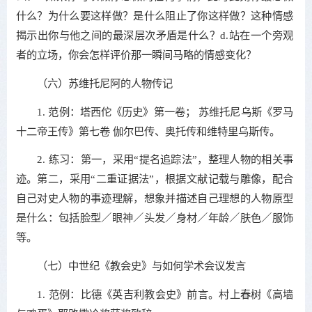
什么？为什么要这样做？是什么阻止了你这样做？这种情感
揭示出你与他之间的最深层次矛盾是什么？d.站在一个旁观
者的立场，你会怎样评价那一瞬间马略的情感变化？
（六）苏维托尼阿的人物传记
1. 范例：塔西佗《历史》第一卷； 苏维托尼乌斯《罗马
十二帝王传》第七卷 伽尔巴传、奥托传和维特里乌斯传。
2. 练习：第一，采用“提名追踪法”，整理人物的相关事
迹。第二，采用“二重证据法”，根据文献记载与雕像，配合
自己对史人物的事迹理解，想象并描述自己理想的人物原型
是什么：包括脸型／眼神／头发／身材／年龄／肤色／服饰
等。
（七）中世纪《教会史》与如何学术会议发言
1. 范例：比德《英吉利教会史》前言。村上春树《高墙