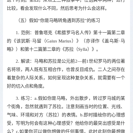
比较，看会发现什么不同，然后思考为什么会这样。
（五）假如“你是马略转角遇到苏拉”的练习
1. 范例：普鲁塔克《希腊罗马名人传》第十一篇第二章
的《该犹斯·马留（Gaius Marius）》（亦译作《盖乌斯·马
略》）和第十二篇第二章的《苏拉（Sylla）》。
2. 解读：马略和苏拉是公元前2—前1世纪罗马的两位著
名将领，两人既有互相合作，也曾反目成仇。二人之间存在
着复杂的人际关系，如何呈现这种复杂关系，就需要有一个
好的切入点和角度。
3. 练习：a.假如你是马略，外出散步，转过罗马城的某
个街角，忽然就遇到了苏拉。注意刻画当时的位置、光线、
气味、环境和对方（苏拉）的表情。b.即时描绘你的心理感
受，写明为何会有这种心理感受？他给你的最突出感受是什
么？c.如果你可以做你想做的任何事情，此时此刻你最想做