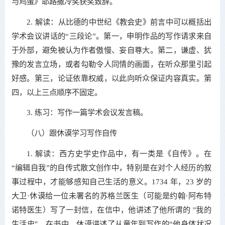
与鸡蛋》耶路撒冷奖获奖致辞。
2. 解读：从比德的中世纪《教会史》前言中可以概括出
学术会议讲话的“三段论”。第一，申明作品的写作请求来自
于外部，避免被认为作者傲慢、妄自尊大。第二，谦虚、犹
豫的发言立场，或者勾勒令人同情的画面，在听众那里引起
好感。第三，论证依靠权威，以此向听众保证内容真实。第
四，以上三点顺序不固定。
3. 练习：写作一篇学术会议发言稿。
（八）跟休谟学习写作自传
1. 解读：西方史学史作品中，有一类是《自传》。在
“编辑自我”的自传式散文创作中，特别是在对个人经历的叙
事过程中，才能够感知自己生活的意义。1734 年，23 岁的
大卫·休谟给一位未署名的苏格兰医生（可能是约翰·阿布特
诺特医生）写了一封信，在信中，他讲述了他所谓的 "我的
生活史"。在书中，休谟讲述了从童年到写作的“他身体状况