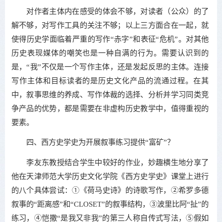
对作者主体内在感受的体会不够，对读者（公众）的了
解不够，对写作工具的关注不够；以上三方面合在一起，就
使得历史学面临着严重的写作“赤字”和表征“危机”。对其他
历史表现媒体的嘲笑也是一种自满的行为。需要认识到的
是，“我”不仅是一个写作主体，还是发起反思的主体。连接
写作主体和目标读者的是历史文化产品的流通过程。在其
中，叙事思维的养成、写作体裁的选择、分析并学习同类竞
争产品的优势，都是需要在非虚构历史教学中，值得重视的
要素。
四、西方史学史为开展叙事练习提供“富矿”？
李友东教授结合学生中较好的作业，妙趣横生地分享了
他在天津师范大学历史文化学院《西方史学史》课堂上进行
的八个具体尝试：①《荷马史诗》的诗歌写作，②希罗多德
叙事的“距离感”和“CLOSET”的叙事结构，③波里比阿“扯”的
练习，④恺撒“是我又非我”的第三人称自传式写法，⑤假如