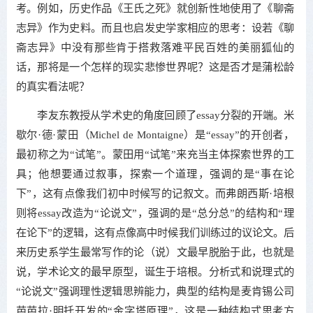
考。例如，历史作品《王氏之死》就创新性地使用了《聊斋
志异》作为史料。而且也启发史学家相应的思考：设若《聊
斋志异》中没有那些肯于搭救落难平民百姓的美丽狐仙的
话，那将是一个怎样的现实悲惨世界呢？这是否才是蒲松龄
的真实看法呢？
李友东教授从学术史的角度回顾了essay分裂的开端。米
歇尔·德·蒙田（Michel de Montaigne）是“essay”的开创者，
最初称之为“试笔”。蒙田用“试笔”来充当主体探索世界的工
具；他想要通过叙事，探索一个道理，强调的是“事在论
下”，这有点像我们初中时候写的记叙文。而弗朗西斯·培根
则将essay改造为“论说文”，强调的是“总分总”的结构和“理
在论下”的逻辑，这有点像高中时候我们训练过的议论文。后
来历史系学生最常写作的论（说）文最早脱胎于此，也就是
说，学术论文的最早原型，诞生于培根。分析式和说理式的
“论说文”强调理性逻辑思辨能力，典型的结构是麦肯锡公司
芭芭拉·明托开发的“金字塔原理”，这是一种结构式思考方