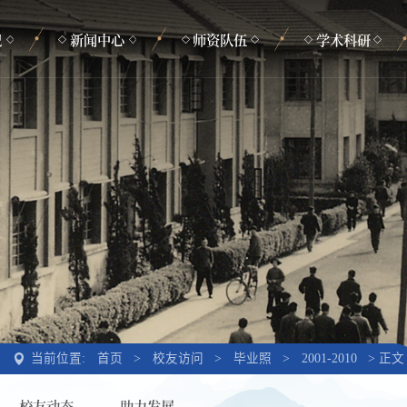
况
新闻中心
师资队伍
学术科研
新闻动态
在职教师
学术活动
通知公告
管理支撑
学术动态
荣休教师
最新著作
当前位置:
正文
首页
>
校友访问
>
毕业照
>
2001-2010
>
校友动态
助力发展