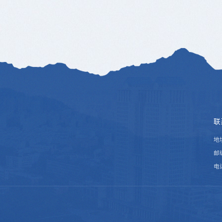
联
地
邮编
电话