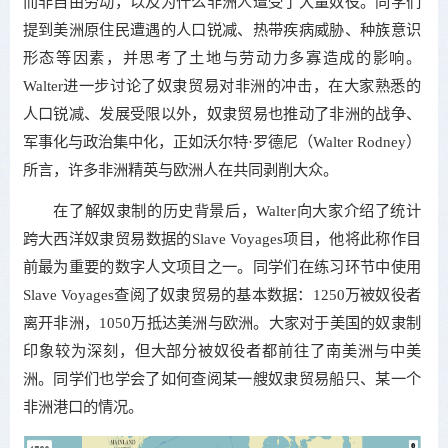
而非自由劳动，以及为什么非洲人遭受了大量奴役。同学们
提到美洲原住民遭遇的人口锐减、热带疾病威胁、种族意识
形态等因素，并思考了土地与劳动力多寡造成的影响。
Walter进一步讨论了奴隶贸易对非洲的冲击，在大家熟悉的
人口锐减、发展受限以外，奴隶贸易也推动了非洲的战争、
军事化与政治集中化，正如沃尔特·罗德尼（Walter Rodney）
所言，许多非洲精英与欧洲人在共同剥削大众。
在了解奴隶制的历史背景后，Walter向大家介绍了统计
跨大西洋奴隶贸易数据的Slave Voyages项目，他将此称作目
前最为重要的数字人文项目之一。同学们在练习环节中使用
Slave Voyages查阅了奴隶贸易的基本数据：1250万被奴役者
离开非洲，1050万抵达美洲与欧洲。大家对于美国的奴隶制
印象较为深刻，但大部分被奴役者都前往了南美洲与中美
洲。同学们也学会了如何查阅某一艘奴隶贸易船只、某一个
非洲港口的情况。