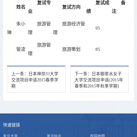
复试专
复试成
备
姓名
复试方向
业
绩
注
朱小
旅游管
旅游经济管
95
琳
理
理
旅游管
管凌
旅游策划
85
理
上一条：
日本神奈川大学
下一条：
日本御茶水女子
交流项目申请2015春季学
大学交流项目申请(2015年
期
春季和2015年秋季学期)
快速链接
复旦大学
复旦标志
校园地图