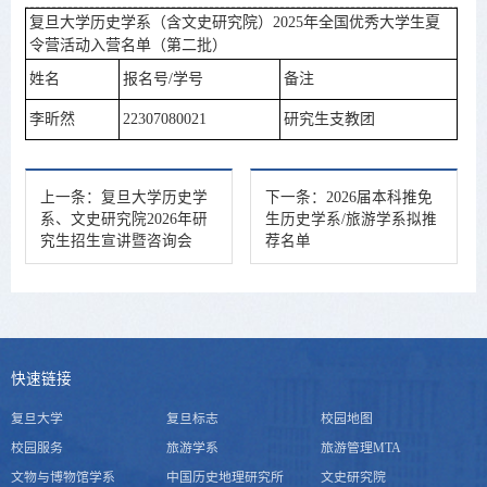
复旦大学历史学系（含文史研究院）2025年全国优秀大学生夏
令营活动入营名单（第二批）
姓名
报名号/学号
备注
李昕然
22307080021
研究生支教团
上一条：
复旦大学历史学
下一条：
2026届本科推免
系、文史研究院2026年研
生历史学系/旅游学系拟推
究生招生宣讲暨咨询会
荐名单
快速链接
复旦大学
复旦标志
校园地图
校园服务
旅游学系
旅游管理MTA
文物与博物馆学系
中国历史地理研究所
文史研究院