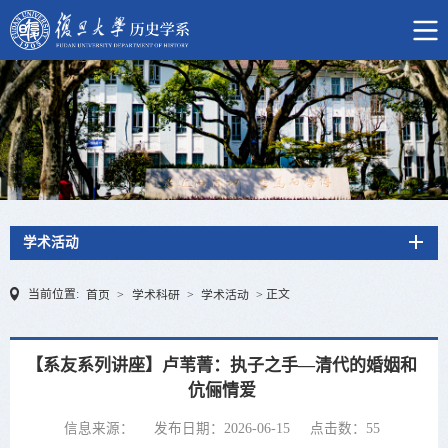
学术活动
当前位置:
正文
首页
>
学术科研
>
学术活动
>
【系友系列讲座】卢苇菁：执子之手—清代的婚姻和
伉俪情爱
信息来源：
发布日期：2026-06-15
点击数：
55