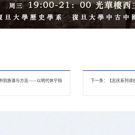
书到族谱与方志——以明代休宁珰
下一条：
【志庆系列讲