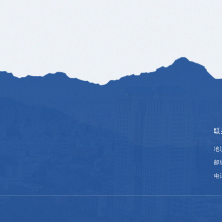
联
地
邮编
电话