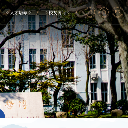
人才培养
校友访问
EN
本科生培养
毕业照
研究生培养
校友动态
非学历教育
助力发展