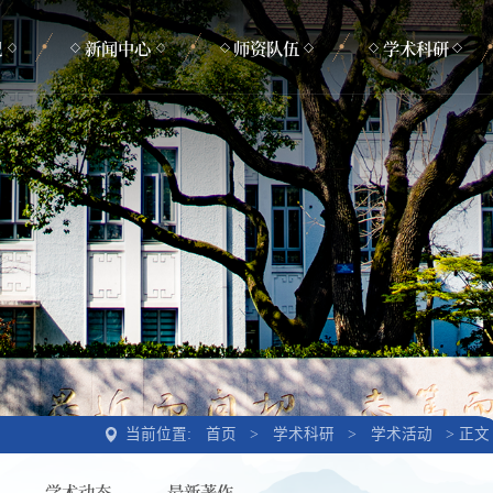
况
新闻中心
师资队伍
学术科研
新闻动态
在职教师
学术活动
通知公告
管理支撑
学术动态
荣休教师
最新著作
当前位置:
正文
首页
>
学术科研
>
学术活动
>
学术动态
最新著作